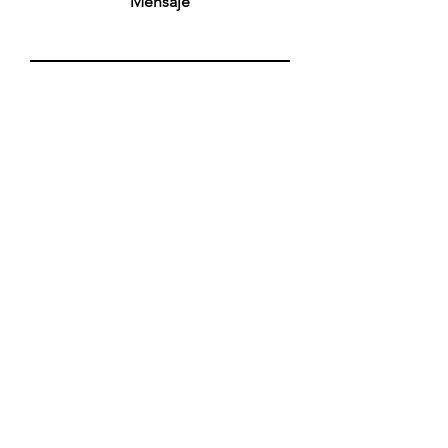
Mensaje
Enviar
Recibe nuestras novedades!
Email
Suscríbete