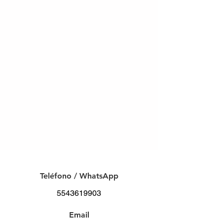
C O N T A C T O
Teléfono / WhatsApp
5543619903
Email