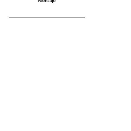
Mensaje
Enviar
Recibe nuestras novedades!
Email
Suscríbete