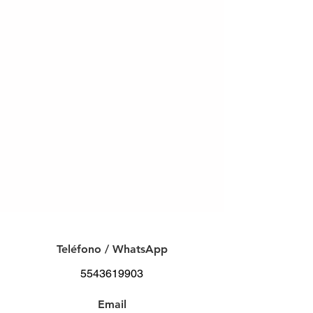
C O N T A C T O
Teléfono / WhatsApp
5543619903
Email