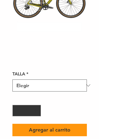
SCOTT ADDICT
GRAVEL 20
Precio
87.200,00 MXN
TALLA
*
Cantidad
*
Agregar al carrito