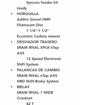
	Syncros fender kit 
ready
HORQUILLA
Addict Gravel HMF 
Flatmount Disc
	1 1/4"-1 1/2" 
Eccentric Carbon steerer
DESVIADOR TRASERO
SRAM RIVAL XPLR eTap 
AXS
	12 Speed Electronic 
Shift System
PALANCAS DE CAMBIO
SRAM RIVAL eTap AXS 
HRD Shift-Brake System
BIELAS
SRAM RIVAL 1 WIDE 
Crankset
	42 T