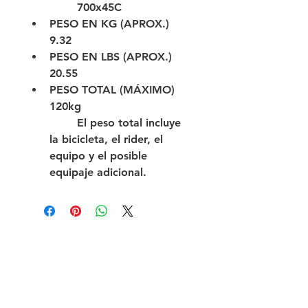
	700x45C
PESO EN KG (APROX.)
9.32
PESO EN LBS (APROX.)
20.55
PESO TOTAL (MÁXIMO)
120kg
	El peso total incluye 
la bicicleta, el rider, el 
equipo y el posible 
equipaje adicional.
C O N T A C T O