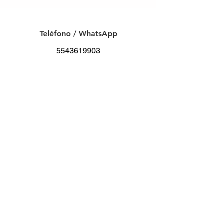
Teléfono / WhatsApp
5543619903
Email
info@bikeinmexico.com
Redes Sociales
Nombre
Teléfono