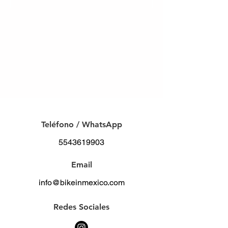
2024
C O N T A C T O
Teléfono / WhatsApp
5543619903
Email
info@bikeinmexico.com
Redes Sociales